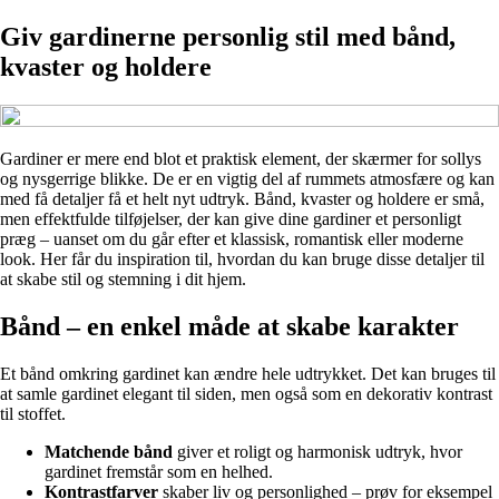
Giv gardinerne personlig stil med bånd,
kvaster og holdere
Gardiner er mere end blot et praktisk element, der skærmer for sollys
og nysgerrige blikke. De er en vigtig del af rummets atmosfære og kan
med få detaljer få et helt nyt udtryk. Bånd, kvaster og holdere er små,
men effektfulde tilføjelser, der kan give dine gardiner et personligt
præg – uanset om du går efter et klassisk, romantisk eller moderne
look. Her får du inspiration til, hvordan du kan bruge disse detaljer til
at skabe stil og stemning i dit hjem.
Bånd – en enkel måde at skabe karakter
Et bånd omkring gardinet kan ændre hele udtrykket. Det kan bruges til
at samle gardinet elegant til siden, men også som en dekorativ kontrast
til stoffet.
Matchende bånd
giver et roligt og harmonisk udtryk, hvor
gardinet fremstår som en helhed.
Kontrastfarver
skaber liv og personlighed – prøv for eksempel