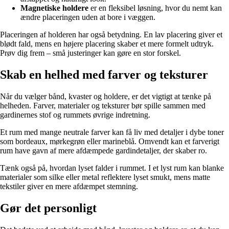
Magnetiske holdere
er en fleksibel løsning, hvor du nemt kan
ændre placeringen uden at bore i væggen.
Placeringen af holderen har også betydning. En lav placering giver et
blødt fald, mens en højere placering skaber et mere formelt udtryk.
Prøv dig frem – små justeringer kan gøre en stor forskel.
Skab en helhed med farver og teksturer
Når du vælger bånd, kvaster og holdere, er det vigtigt at tænke på
helheden. Farver, materialer og teksturer bør spille sammen med
gardinernes stof og rummets øvrige indretning.
Et rum med mange neutrale farver kan få liv med detaljer i dybe toner
som bordeaux, mørkegrøn eller marineblå. Omvendt kan et farverigt
rum have gavn af mere afdæmpede gardindetaljer, der skaber ro.
Tænk også på, hvordan lyset falder i rummet. I et lyst rum kan blanke
materialer som silke eller metal reflektere lyset smukt, mens matte
tekstiler giver en mere afdæmpet stemning.
Gør det personligt