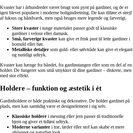
Kvaster har i århundreder været brugt som pynt på gardiner, og de er
igen blevet populære i moderne boligindretning. De kan tilføre et strejf
af luksus og håndværk, men også bruges mere legende og farverigt.
Store kvaster
i tunge materialer passer godt til klassiske
gardiner i velour eller damask.
Små, farverige kvaster
kan give et frisk pust til lette gardiner i
bomuld eller hør.
Metalliske detaljer
som guld- eller sølvtråde kan give et elegant
og nutidigt udtryk.
Kvaster kan hænge fra båndet, fra gardinstangen eller som en del af en
holder. De fungerer som små smykker til dine gardiner – diskrete, men
med stor effekt.
Holdere – funktion og æstetik i ét
Gardinholdere er både praktiske og dekorative. De holder gardinet på
plads, men kan samtidig være et designelement i sig selv.
Klassiske holdere
i messing eller jern passer til traditionelle
hjem og giver et tidløst udtryk.
Moderne varianter
i træ, læder eller stof kan skabe et mere
afslappet og naturligt look.