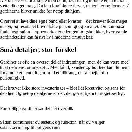
Det bedste ved at arbejde med bånd, kvaster og holdere er, at du kan
sætte dit eget præg. Du kan kombinere farver, materialer og former, så
gardinerne bliver unikke for netop dit hjem.
Overvej at lave dine egne bånd eller kvaster – det kræver ikke meget
udstyr, og resultatet bliver både personligt og kreativt. Du kan også
finde inspiration i loppemarkeder eller genbrugsbutikker, hvor gamle
gardindetaljer kan få nyt liv i moderne omgivelser.
Små detaljer, stor forskel
Gardiner er ofte en overset del af indretningen, men de kan være med
til at definere rummets stil. Med bånd, kvaster og holdere kan du nemt
forvandle et neutralt gardin til et blikfang, der afspejler din
personlighed.
Det kræver ikke store investeringer – blot lidt kreativitet og sans for
detaljer. Og netop detaljerne er det, der gør et hjem til noget særligt.
Forskellige gardiner samlet i ét overblik
Sådan kombinerer du æstetik og funktion, når du vælger
solafskærmning til boligens rum