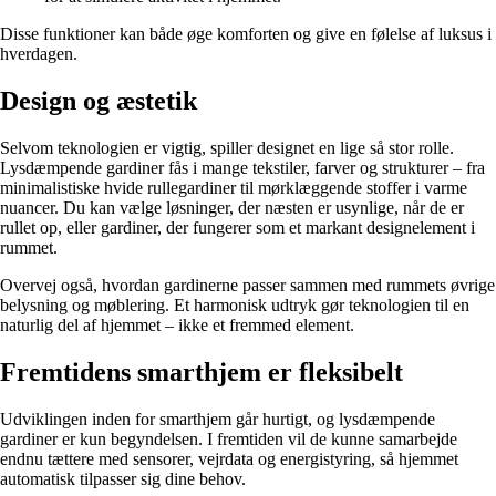
Disse funktioner kan både øge komforten og give en følelse af luksus i
hverdagen.
Design og æstetik
Selvom teknologien er vigtig, spiller designet en lige så stor rolle.
Lysdæmpende gardiner fås i mange tekstiler, farver og strukturer – fra
minimalistiske hvide rullegardiner til mørklæggende stoffer i varme
nuancer. Du kan vælge løsninger, der næsten er usynlige, når de er
rullet op, eller gardiner, der fungerer som et markant designelement i
rummet.
Overvej også, hvordan gardinerne passer sammen med rummets øvrige
belysning og møblering. Et harmonisk udtryk gør teknologien til en
naturlig del af hjemmet – ikke et fremmed element.
Fremtidens smarthjem er fleksibelt
Udviklingen inden for smarthjem går hurtigt, og lysdæmpende
gardiner er kun begyndelsen. I fremtiden vil de kunne samarbejde
endnu tættere med sensorer, vejrdata og energistyring, så hjemmet
automatisk tilpasser sig dine behov.