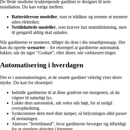
De fleste moderne lysdæmpende gardiner er designet til nem
installation. Du kan vælge mellem:
Batteridrevne modeller
, som er trådløse og nemme at montere
uden elektriker.
Nettilsluttede modeller
, som kræver fast strømtilslutning, men
til gengæld aldrig skal oplades.
Når gardinerne er monteret, tilføjer du dem i din smarthjemsapp. Her
kan du oprette
scenarier
– for eksempel at gardinerne automatisk
lukker, når du siger “Godnat”, eller åbner, når vækkeuret ringer.
Automatisering i hverdagen
Det er i automatiseringen, at de smarte gardiner virkelig viser deres
styrke. Du kan for eksempel:
Indstille gardinerne til at åbne gradvist om morgenen, så du
vågner til naturligt lys.
Lukke dem automatisk, når solen står højt, for at undgå
overophedning.
Synkronisere dem med dine lamper, så belysningen altid passer
til stemningen.
Aktivere “ferietilstand”, hvor gardinerne bevæger sig tilfældigt
for at simulere aktivitet i hjemmet.