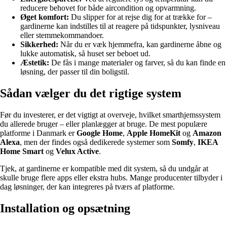
reducere behovet for både aircondition og opvarmning.
Øget komfort:
Du slipper for at rejse dig for at trække for –
gardinerne kan indstilles til at reagere på tidspunkter, lysniveau
eller stemmekommandoer.
Sikkerhed:
Når du er væk hjemmefra, kan gardinerne åbne og
lukke automatisk, så huset ser beboet ud.
Æstetik:
De fås i mange materialer og farver, så du kan finde en
løsning, der passer til din boligstil.
Sådan vælger du det rigtige system
Før du investerer, er det vigtigt at overveje, hvilket smarthjemssystem
du allerede bruger – eller planlægger at bruge. De mest populære
platforme i Danmark er
Google Home
,
Apple HomeKit
og
Amazon
Alexa
, men der findes også dedikerede systemer som
Somfy
,
IKEA
Home Smart
og
Velux Active
.
Tjek, at gardinerne er kompatible med dit system, så du undgår at
skulle bruge flere apps eller ekstra hubs. Mange producenter tilbyder i
dag løsninger, der kan integreres på tværs af platforme.
Installation og opsætning