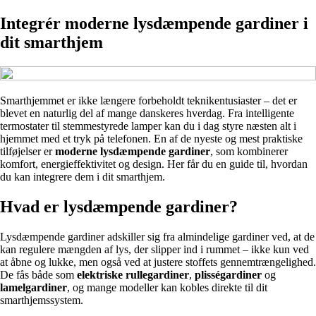
Integrér moderne lysdæmpende gardiner i
dit smarthjem
Smarthjemmet er ikke længere forbeholdt teknikentusiaster – det er
blevet en naturlig del af mange danskeres hverdag. Fra intelligente
termostater til stemmestyrede lamper kan du i dag styre næsten alt i
hjemmet med et tryk på telefonen. En af de nyeste og mest praktiske
tilføjelser er
moderne lysdæmpende gardiner
, som kombinerer
komfort, energieffektivitet og design. Her får du en guide til, hvordan
du kan integrere dem i dit smarthjem.
Hvad er lysdæmpende gardiner?
Lysdæmpende gardiner adskiller sig fra almindelige gardiner ved, at de
kan regulere mængden af lys, der slipper ind i rummet – ikke kun ved
at åbne og lukke, men også ved at justere stoffets gennemtrængelighed.
De fås både som
elektriske rullegardiner
,
plisségardiner
og
lamelgardiner
, og mange modeller kan kobles direkte til dit
smarthjemssystem.