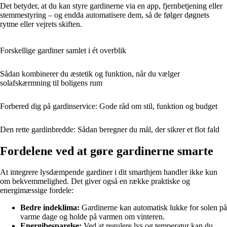
Det betyder, at du kan styre gardinerne via en app, fjernbetjening eller
stemmestyring – og endda automatisere dem, så de følger døgnets
rytme eller vejrets skiften.
Forskellige gardiner samlet i ét overblik
Sådan kombinerer du æstetik og funktion, når du vælger
solafskærmning til boligens rum
Forbered dig på gardinservice: Gode råd om stil, funktion og budget
Den rette gardinbredde: Sådan beregner du mål, der sikrer et flot fald
Fordelene ved at gøre gardinerne smarte
At integrere lysdæmpende gardiner i dit smarthjem handler ikke kun
om bekvemmelighed. Det giver også en række praktiske og
energimæssige fordele:
Bedre indeklima:
Gardinerne kan automatisk lukke for solen på
varme dage og holde på varmen om vinteren.
Energibesparelse:
Ved at regulere lys og temperatur kan du