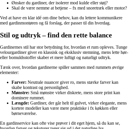
Ønsker du gardiner, der isolerer mod kulde eller støj?
Skal de være nemme at betjene – fx med snoretræk eller motor?
Ved at have en klar idé om dine behov, kan du lettere kommunikere
med gardinmontøren og få forslag, der passer til din hverdag.
Stil og udtryk – find den rette balance
Gardinernes stil har stor betydning for, hvordan et rum opleves. Tunge
velourgardiner giver en klassisk og eksklusiv stemning, mens lette hør-
eller bomuldsstoffer skaber et mere luftigt og naturligt udtryk.
Tænk over, hvordan gardinerne spiller sammen med rummets øvrige
elementer:
Farver:
Neutrale nuancer giver ro, mens stærke farver kan
skabe kontrast og personlighed.
Mønstre:
Små mønstre virker diskrete, mens store print kan
dominere rummet.
Længde:
Gardiner, der går helt til gulvet, virker elegante, mens
kortere modeller kan være mere praktiske i fx køkken eller
børneværelse.
En gardinservice kan ofte vise prøver i dit eget hjem, så du kan se,
hvordan farver og teksturer tager sig ud i det naturlige lys.