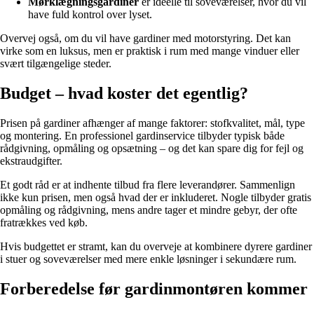
Mørklægningsgardiner
er ideelle til soveværelser, hvor du vil
have fuld kontrol over lyset.
Overvej også, om du vil have gardiner med motorstyring. Det kan
virke som en luksus, men er praktisk i rum med mange vinduer eller
svært tilgængelige steder.
Budget – hvad koster det egentlig?
Prisen på gardiner afhænger af mange faktorer: stofkvalitet, mål, type
og montering. En professionel gardinservice tilbyder typisk både
rådgivning, opmåling og opsætning – og det kan spare dig for fejl og
ekstraudgifter.
Et godt råd er at indhente tilbud fra flere leverandører. Sammenlign
ikke kun prisen, men også hvad der er inkluderet. Nogle tilbyder gratis
opmåling og rådgivning, mens andre tager et mindre gebyr, der ofte
fratrækkes ved køb.
Hvis budgettet er stramt, kan du overveje at kombinere dyrere gardiner
i stuer og soveværelser med mere enkle løsninger i sekundære rum.
Forberedelse før gardinmontøren kommer