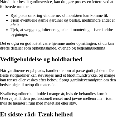
Når du har bestilt gardinservice, kan du gøre processen lettere ved at
forberede rummet:
Ryd plads omkring vinduerne, så montøren kan komme til.
Fjern eventuelle gamle gardiner og beslag, medmindre andet er
aftalt.
Tjek, at vægge og lofter er egnede til montering – især i ældre
bygninger.
Det er også en god idé at være hjemme under opmålingen, så du kan
drøfte detaljer som ophængshøjde, overlap og betjeningsretning.
Vedligeholdelse og holdbarhed
Når gardinerne er på plads, handler det om at passe godt på dem. De
fleste stofgardiner kan støvsuges med et blødt mundstykke, og mange
kan renses eller vaskes efter behov. Spørg gardinleverandøren om den
bedste pleje til netop dit materiale.
Kvalitetsgardiner kan holde i mange år, hvis de behandles korrekt.
Overvej at få dem professionelt renset med jævne mellemrum – især
hvis de hænger i rum med meget sol eller støv.
Et sidste råd: Tænk helhed