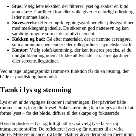
Stue:
Vælg lette tekstiler, der filtrerer lyset og skaber en blød
atmosfære. Gardiner i hør eller voile giver et naturligt udtryk og
lader rummet ånde.
Soveværelse:
Her er mørklægningsgardiner eller plisségardiner
med mørklægning ideelle. De sikrer en god nattesøvn og kan
samtidig fungere som et dekorativt element.
Køkken og bad:
Gå efter materialer, der er nemme at rengøre,
som aluminiumspersienner eller rullegardiner i syntetiske stoffer.
Kontor:
Vælg solafskærmning, der kan justeres præcist, så du
undgår blænding uden at lukke alt lys ude – fx lamelgardiner
eller screenrullegardiner.
Ved at tage udgangspunkt i rummets funktion får du en løsning, der
både er praktisk og harmonisk.
Tænk i lys og stemning
Lys er en af de vigtigste faktorer i indretningen. Det påvirker både
rummets udtryk og din trivsel. Solafskærmning kan bruges aktivt til at
forme lyset – fra det bløde, diffuse til det skarpe og fokuserede.
Hvis du ønsker et lyst og luftigt udtryk, så vælg lyse farver og
transparente stoffer. De reflekterer lyset og får rummet til at virke
større. Mørkere nuancer og tætte tekstiler giver derimod en mere intim