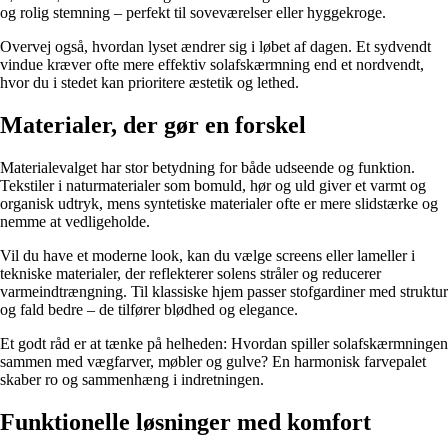
og rolig stemning – perfekt til soveværelser eller hyggekroge.
Overvej også, hvordan lyset ændrer sig i løbet af dagen. Et sydvendt
vindue kræver ofte mere effektiv solafskærmning end et nordvendt,
hvor du i stedet kan prioritere æstetik og lethed.
Materialer, der gør en forskel
Materialevalget har stor betydning for både udseende og funktion.
Tekstiler i naturmaterialer som bomuld, hør og uld giver et varmt og
organisk udtryk, mens syntetiske materialer ofte er mere slidstærke og
nemme at vedligeholde.
Vil du have et moderne look, kan du vælge screens eller lameller i
tekniske materialer, der reflekterer solens stråler og reducerer
varmeindtrængning. Til klassiske hjem passer stofgardiner med struktur
og fald bedre – de tilfører blødhed og elegance.
Et godt råd er at tænke på helheden: Hvordan spiller solafskærmningen
sammen med vægfarver, møbler og gulve? En harmonisk farvepalet
skaber ro og sammenhæng i indretningen.
Funktionelle løsninger med komfort