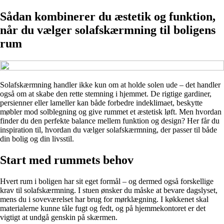
Sådan kombinerer du æstetik og funktion,
når du vælger solafskærmning til boligens
rum
Solafskærmning handler ikke kun om at holde solen ude – det handler
også om at skabe den rette stemning i hjemmet. De rigtige gardiner,
persienner eller lameller kan både forbedre indeklimaet, beskytte
møbler mod solblegning og give rummet et æstetisk løft. Men hvordan
finder du den perfekte balance mellem funktion og design? Her får du
inspiration til, hvordan du vælger solafskærmning, der passer til både
din bolig og din livsstil.
Start med rummets behov
Hvert rum i boligen har sit eget formål – og dermed også forskellige
krav til solafskærmning. I stuen ønsker du måske at bevare dagslyset,
mens du i soveværelset har brug for mørklægning. I køkkenet skal
materialerne kunne tåle fugt og fedt, og på hjemmekontoret er det
vigtigt at undgå genskin på skærmen.