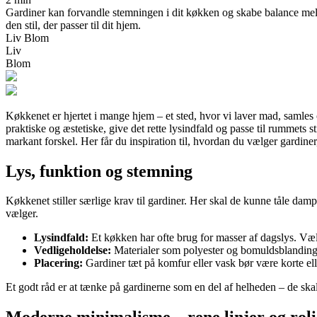
Gardiner kan forvandle stemningen i dit køkken og skabe balance mellem 
den stil, der passer til dit hjem.
Liv Blom
Liv
Blom
Køkkenet er hjertet i mange hjem – et sted, hvor vi laver mad, samles 
praktiske og æstetiske, give det rette lysindfald og passe til rummets 
markant forskel. Her får du inspiration til, hvordan du vælger gardiner,
Lys, funktion og stemning
Køkkenet stiller særlige krav til gardiner. Her skal de kunne tåle da
vælger.
Lysindfald:
Et køkken har ofte brug for masser af dagslys. Vælg l
Vedligeholdelse:
Materialer som polyester og bomuldsblanding
Placering:
Gardiner tæt på komfur eller vask bør være korte ell
Et godt råd er at tænke på gardinerne som en del af helheden – de ska