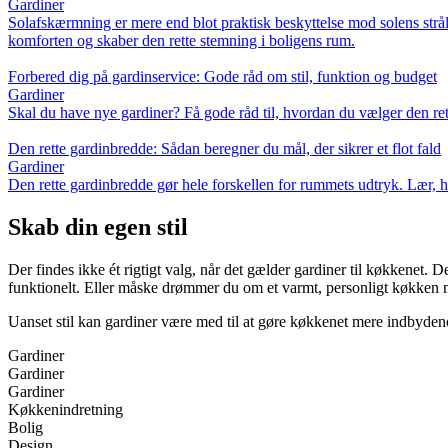
Gardiner
Solafskærmning er mere end blot praktisk beskyttelse mod solens stråler
komforten og skaber den rette stemning i boligens rum.
Forbered dig på gardinservice: Gode råd om stil, funktion og budget
Gardiner
Skal du have nye gardiner? Få gode råd til, hvordan du vælger den rett
Den rette gardinbredde: Sådan beregner du mål, der sikrer et flot fald
Gardiner
Den rette gardinbredde gør hele forskellen for rummets udtryk. Lær, h
Skab din egen stil
Der findes ikke ét rigtigt valg, når det gælder gardiner til køkkenet. 
funktionelt. Eller måske drømmer du om et varmt, personligt køkken med
Uanset stil kan gardiner være med til at gøre køkkenet mere indbydend
Gardiner
Gardiner
Gardiner
Køkkenindretning
Bolig
Design