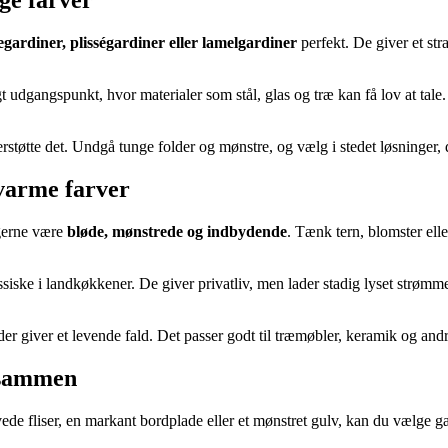
ge farver
egardiner, plisségardiner eller lamelgardiner
perfekt. De giver et str
ligt udgangspunkt, hvor materialer som stål, glas og træ kan få lov at tal
støtte det. Undgå tunge folder og mønstre, og vælg i stedet løsninger,
 varme farver
 gerne være
bløde, mønstrede og indbydende
. Tænk tern, blomster ell
ssiske i landkøkkener. De giver privatliv, men lader stadig lyset strøm
er giver et levende fald. Det passer godt til træmøbler, keramik og andr
 sammen
de fliser, en markant bordplade eller et mønstret gulv, kan du vælge ga