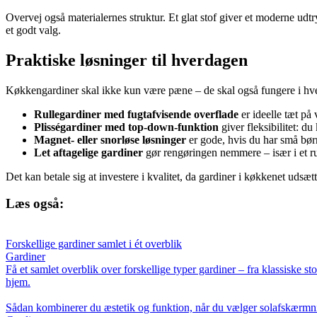
Overvej også materialernes struktur. Et glat stof giver et moderne udtry
et godt valg.
Praktiske løsninger til hverdagen
Køkkengardiner skal ikke kun være pæne – de skal også fungere i hve
Rullegardiner med fugtafvisende overflade
er ideelle tæt på 
Plisségardiner med top-down-funktion
giver fleksibilitet: d
Magnet- eller snorløse løsninger
er gode, hvis du har små børn
Let aftagelige gardiner
gør rengøringen nemmere – især i et ru
Det kan betale sig at investere i kvalitet, da gardiner i køkkenet udsæt
Læs også:
Forskellige gardiner samlet i ét overblik
Gardiner
Få et samlet overblik over forskellige typer gardiner – fra klassiske st
hjem.
Sådan kombinerer du æstetik og funktion, når du vælger solafskærmni