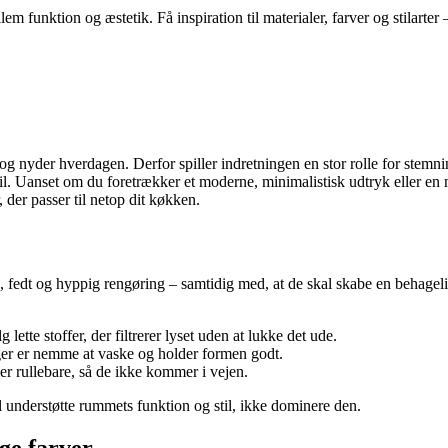
funktion og æstetik. Få inspiration til materialer, farver og stilarter 
og nyder hverdagen. Derfor spiller indretningen en stor rolle for stemn
stil. Uanset om du foretrækker et moderne, minimalistisk udtryk eller en
 der passer til netop dit køkken.
mp, fedt og hyppig rengøring – samtidig med, at de skal skabe en behage
ette stoffer, der filtrerer lyset uden at lukke det ude.
er er nemme at vaske og holder formen godt.
er rullebare, så de ikke kommer i vejen.
l understøtte rummets funktion og stil, ikke dominere den.