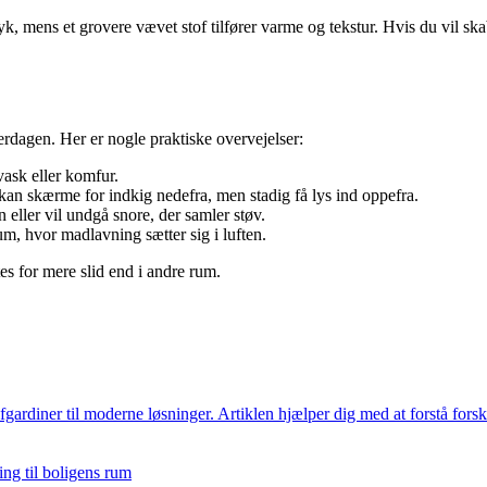
k, mens et grovere vævet stof tilfører varme og tekstur. Hvis du vil skabe
rdagen. Her er nogle praktiske overvejelser:
vask eller komfur.
u kan skærme for indkig nedefra, men stadig få lys ind oppefra.
 eller vil undgå snore, der samler støv.
m, hvor madlavning sætter sig i luften.
tes for mere slid end i andre rum.
ofgardiner til moderne løsninger. Artiklen hjælper dig med at forstå forsk
ng til boligens rum