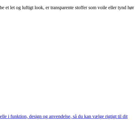
 et let og luftigt look, er transparente stoffer som voile eller tynd hør
elle i funktion, design og anvendelse, så du kan vælge rigtigt til dit