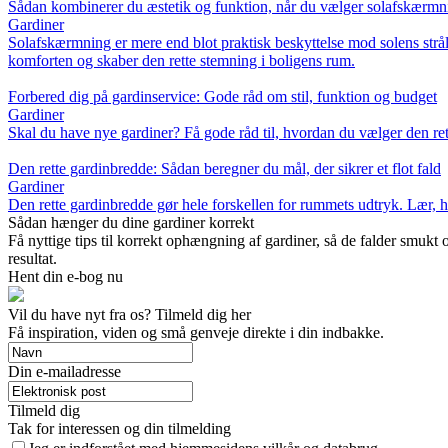
Sådan kombinerer du æstetik og funktion, når du vælger solafskærmni
Gardiner
Solafskærmning er mere end blot praktisk beskyttelse mod solens stråler
komforten og skaber den rette stemning i boligens rum.
Forbered dig på gardinservice: Gode råd om stil, funktion og budget
Gardiner
Skal du have nye gardiner? Få gode råd til, hvordan du vælger den rett
Den rette gardinbredde: Sådan beregner du mål, der sikrer et flot fald
Gardiner
Den rette gardinbredde gør hele forskellen for rummets udtryk. Lær, h
Sådan hænger du dine gardiner korrekt
Få nyttige tips til korrekt ophængning af gardiner, så de falder smu
resultat.
Hent din e-bog nu
Vil du have nyt fra os? Tilmeld dig her
Få inspiration, viden og små genveje direkte i din indbakke.
Din e-mailadresse
Tilmeld dig
Tak for interessen og din tilmelding