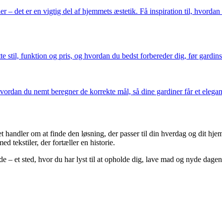
 – det er en vigtig del af hjemmets æstetik. Få inspiration til, hvordan 
e stil, funktion og pris, og hvordan du bedst forbereder dig, før gardin
vordan du nemt beregner de korrekte mål, så dine gardiner får et elegan
Det handler om at finde den løsning, der passer til din hverdag og dit hj
 tekstiler, der fortæller en historie.
e – et sted, hvor du har lyst til at opholde dig, lave mad og nyde dage