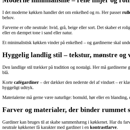
Moderne minimalisme – rene linjer og roli
I det moderne køkken handler det om enkelhed og ro. Her passer
rull
behov.
Farverne er ofte neutrale: hvid, grå, beige eller sort. Det skaber et ro
eller en dæmpet tone i sand eller natur.
Et minimalistisk køkken vinder på enkelhed – og gardinerne skal under
Hyggelig landlig stil – tekstur, mønstre og
Den landlige stil trækker på tradition og nostalgi. Her må gardinerne
blå.
Korte
cafégardiner
– der dækker den nederste del af vinduet – er kla
hyggeligt udtryk.
Materialerne må gerne være naturlige: bomuld, hør eller en blanding, d
Farver og materialer, der binder rummet
Gardiner kan bruges til at skabe sammenhæng i køkkenet. Har du farve
neutrale køkkener få karakter med gardiner i en
kontrastfarve
.