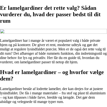
Er lamelgardiner det rette valg? Sådan
vurderer du, hvad der passer bedst til dit
rum
Lamelgardiner har i mange år været et populært valg i både private
hjem og på kontorer. De giver et rent, moderne udtryk og gør det
muligt at regulere lysindfaldet præcist. Men er de også det rette valg til
dit rum? Det afhænger af både rummets funktion, din indretningsstil og
dine behov for lys og privatliv. Her får du en guide til, hvordan du
vurderer, om lamelgardiner passer til netop dit hjem.
Hvad er lamelgardiner – og hvorfor vælge
dem?
Lamelgardiner består af lodrette lameller, der kan drejes for at justere
lysindfaldet. De fås i mange materialer – fra stof og plast til aluminium
– og kan tilpasses i både farve, bredde og længde. Det gør dem
alsidige og velegnede til mange typer rum.