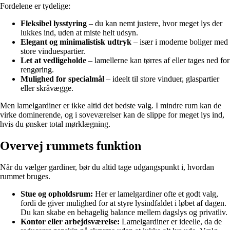
Fordelene er tydelige:
Fleksibel lysstyring
– du kan nemt justere, hvor meget lys der
lukkes ind, uden at miste helt udsyn.
Elegant og minimalistisk udtryk
– især i moderne boliger med
store vinduespartier.
Let at vedligeholde
– lamellerne kan tørres af eller tages ned for
rengøring.
Mulighed for specialmål
– ideelt til store vinduer, glaspartier
eller skråvægge.
Men lamelgardiner er ikke altid det bedste valg. I mindre rum kan de
virke dominerende, og i soveværelser kan de slippe for meget lys ind,
hvis du ønsker total mørklægning.
Overvej rummets funktion
Når du vælger gardiner, bør du altid tage udgangspunkt i, hvordan
rummet bruges.
Stue og opholdsrum:
Her er lamelgardiner ofte et godt valg,
fordi de giver mulighed for at styre lysindfaldet i løbet af dagen.
Du kan skabe en behagelig balance mellem dagslys og privatliv.
Kontor eller arbejdsværelse:
Lamelgardiner er ideelle, da de