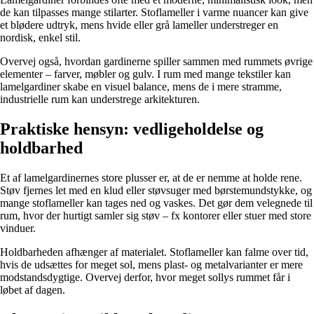
de kan tilpasses mange stilarter. Stoflameller i varme nuancer kan give
et blødere udtryk, mens hvide eller grå lameller understreger en
nordisk, enkel stil.
Overvej også, hvordan gardinerne spiller sammen med rummets øvrige
elementer – farver, møbler og gulv. I rum med mange tekstiler kan
lamelgardiner skabe en visuel balance, mens de i mere stramme,
industrielle rum kan understrege arkitekturen.
Praktiske hensyn: vedligeholdelse og
holdbarhed
Et af lamelgardinernes store plusser er, at de er nemme at holde rene.
Støv fjernes let med en klud eller støvsuger med børstemundstykke, og
mange stoflameller kan tages ned og vaskes. Det gør dem velegnede til
rum, hvor der hurtigt samler sig støv – fx kontorer eller stuer med store
vinduer.
Holdbarheden afhænger af materialet. Stoflameller kan falme over tid,
hvis de udsættes for meget sol, mens plast- og metalvarianter er mere
modstandsdygtige. Overvej derfor, hvor meget sollys rummet får i
løbet af dagen.