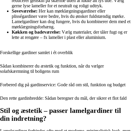
reducerer genskin på skærme uden at lukke alt lys ude. Vælg
gerne lyse lameller for et neutralt og roligt udtryk.
Soveværelse:
Her kan mørklægningsgardiner eller
plisségardiner være bedre, hvis du ønsker fuldstændig mørke.
Lamelgardiner kan dog fungere, hvis du kombinerer dem med et
mørklægningsforhæng.
Køkken og badeværelse:
Vælg materialer, der tåler fugt og er
lette at rengøre – fx lameller i plast eller aluminium.
Forskellige gardiner samlet i ét overblik
Sådan kombinerer du æstetik og funktion, når du vælger
solafskærmning til boligens rum
Forbered dig på gardinservice: Gode råd om stil, funktion og budget
Den rette gardinbredde: Sådan beregner du mål, der sikrer et flot fald
Stil og æstetik – passer lamelgardiner til
din indretning?
Lamelgardiner forbindes ofte med et moderne, minimalistisk look, men