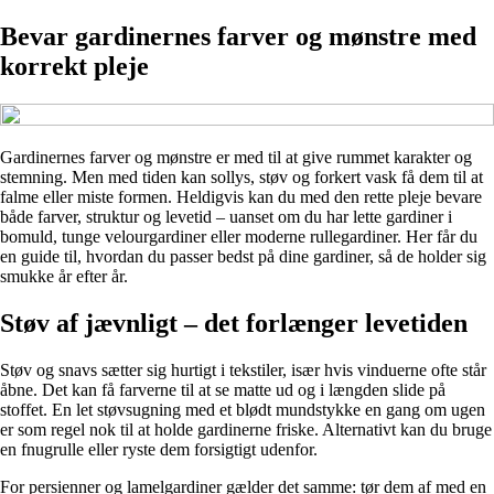
Bevar gardinernes farver og mønstre med
korrekt pleje
Gardinernes farver og mønstre er med til at give rummet karakter og
stemning. Men med tiden kan sollys, støv og forkert vask få dem til at
falme eller miste formen. Heldigvis kan du med den rette pleje bevare
både farver, struktur og levetid – uanset om du har lette gardiner i
bomuld, tunge velourgardiner eller moderne rullegardiner. Her får du
en guide til, hvordan du passer bedst på dine gardiner, så de holder sig
smukke år efter år.
Støv af jævnligt – det forlænger levetiden
Støv og snavs sætter sig hurtigt i tekstiler, især hvis vinduerne ofte står
åbne. Det kan få farverne til at se matte ud og i længden slide på
stoffet. En let støvsugning med et blødt mundstykke en gang om ugen
er som regel nok til at holde gardinerne friske. Alternativt kan du bruge
en fnugrulle eller ryste dem forsigtigt udenfor.
For persienner og lamelgardiner gælder det samme: tør dem af med en