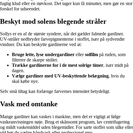
fugtig klud eller en støvkost. Det tager kun få minutter, men gør en stor
forskel for udseendet.
Beskyt mod solens blegende stråler
Sollys er en af de største syndere, når det gælder falmede gardiner.
UV-stråler nedbryder farvepigmenterne i stoffet, især på sydvendte
vinduer. Du kan beskytte gardinerne ved at:
Bruge lette, lyse undergardiner
eller
solfilm
på ruden, som
filtrerer de skarpe stråler.
Trække gardinerne for i de mest solrige timer
, især midt på
dagen.
Vælge gardiner med UV-beskyttende belægning
, hvis du
skal købe nye.
Selv små tiltag kan forlænge farvernes intensitet betydeligt.
Vask med omtanke
Mange gardiner kan vaskes i maskine, men det er vigtigt at følge
vaskeanvisningen nøje. Brug et skånsomt program, lav centrifugering
og mildt vaskemiddel uden blegemidler. For sarte stoffer som silke eller
uld bør du vælge håndvask eller professionel rens.