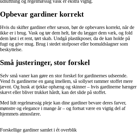
udluftning og regelmæssig vask er ekstra vigtig.
Opbevar gardiner korrekt
Hvis du skifter gardiner efter sæson, bør de opbevares korrekt, når de
ikke er i brug. Vask og tør dem helt, før du lægger dem væk, og fold
dem løst i et rent, tørt skab. Undgå plastikposer, da de kan holde på
fugt og give mug. Brug i stedet stofposer eller bomuldslagner som
beskyttelse.
Små justeringer, stor forskel
Selv små vaner kan gøre en stor forskel for gardinernes udseende.
Vend fx gardinerne en gang imellem, så sollyset rammer stoffet mere
jævnt. Og husk at tjekke ophæng og skinner – hvis gardinerne hænger
skævt eller bliver trukket hårdt, kan det slide på stoffet.
Med lidt regelmæssig pleje kan dine gardiner bevare deres farver,
mønstre og elegance i mange år – og fortsat være en vigtig del af
hjemmets atmosfære.
Forskellige gardiner samlet i ét overblik